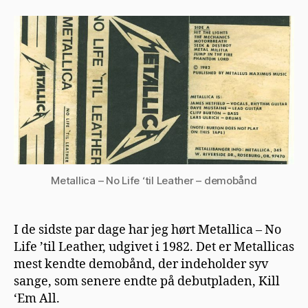
–
No
Life
’til
Leather
–
demobånd
Metallica – No Life ‘til Leather – demobånd
I de sidste par dage har jeg hørt Metallica – No
Life ’til Leather, udgivet i 1982. Det er Metallicas
mest kendte demobånd, der indeholder syv
sange, som senere endte på debutpladen, Kill
‘Em All.