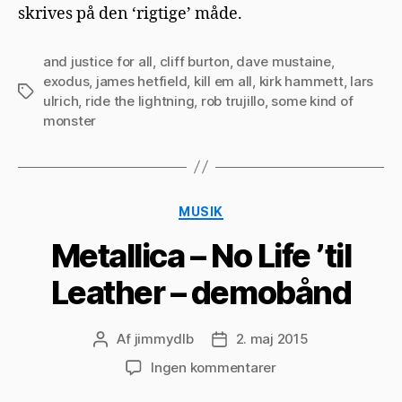
skrives på den ‘rigtige’ måde.
and justice for all
,
cliff burton
,
dave mustaine
,
exodus
,
james hetfield
,
kill em all
,
kirk hammett
,
lars
Tags
ulrich
,
ride the lightning
,
rob trujillo
,
some kind of
monster
Kategorier
MUSIK
Metallica – No Life ’til
Leather – demobånd
Af
jimmydlb
2. maj 2015
Indlægsforfatter
Indlægsdato
til
Ingen kommentarer
Metallica