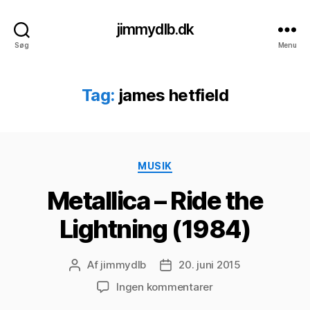
jimmydlb.dk
Søg
Menu
Tag:
james hetfield
Kategorier
MUSIK
Metallica – Ride the
Lightning (1984)
Af
jimmydlb
20. juni 2015
Indlægsforfatter
Indlægsdato
til
Ingen kommentarer
Metallica