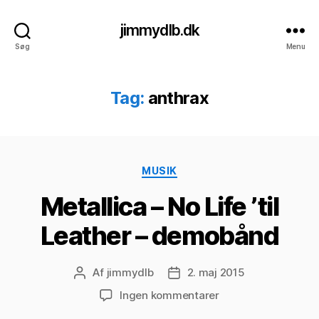
jimmydlb.dk
Søg
Menu
Tag:
anthrax
Kategorier
MUSIK
Metallica – No Life ’til
Leather – demobånd
Af
jimmydlb
2. maj 2015
Indlægsforfatter
Indlægsdato
til
Ingen kommentarer
Metallica