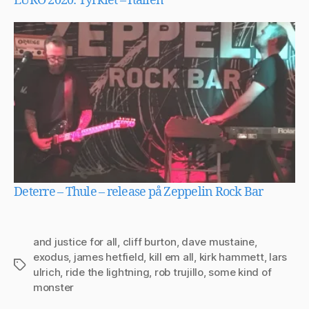
EURO 2020: Tyrkiet – Italien
Deterre – Thule – release på Zeppelin Rock Bar
and justice for all
,
cliff burton
,
dave mustaine
,
exodus
,
james hetfield
,
kill em all
,
kirk hammett
,
lars
Tags
ulrich
,
ride the lightning
,
rob trujillo
,
some kind of
monster