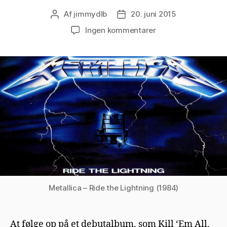
Af
jimmydlb
20. juni 2015
Indlægsforfatter
Indlægsdato
til
Ingen kommentarer
Metallica
–
Ride
the
Lightning
(1984)
Metallica – Ride the Lightning (1984)
At følge op på et debutalbum, som Kill ‘Em All,