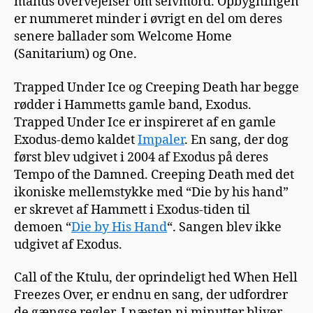
mands overvejelser om selvmord. Opbygningen
er nummeret minder i øvrigt en del om deres
senere ballader som Welcome Home
(Sanitarium) og One.
Trapped Under Ice og Creeping Death har begge
rødder i Hammetts gamle band, Exodus.
Trapped Under Ice er inspireret af en gamle
Exodus-demo kaldet
Impaler
. En sang, der dog
først blev udgivet i 2004 af Exodus på deres
Tempo of the Damned. Creeping Death med det
ikoniske mellemstykke med “Die by his hand”
er skrevet af Hammett i Exodus-tiden til
demoen “
Die by His Hand
“. Sangen blev ikke
udgivet af Exodus.
Call of the Ktulu, der oprindeligt hed When Hell
Freezes Over, er endnu en sang, der udfordrer
de gængse regler. I næsten ni minutter bliver