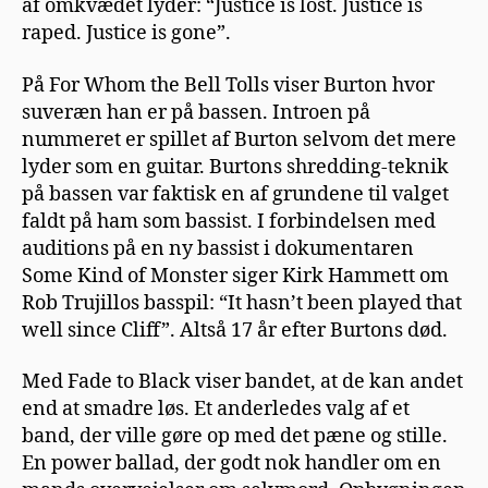
af omkvædet lyder: “Justice is lost. Justice is
raped. Justice is gone”.
På For Whom the Bell Tolls viser Burton hvor
suveræn han er på bassen. Introen på
nummeret er spillet af Burton selvom det mere
lyder som en guitar. Burtons shredding-teknik
på bassen var faktisk en af grundene til valget
faldt på ham som bassist. I forbindelsen med
auditions på en ny bassist i dokumentaren
Some Kind of Monster siger Kirk Hammett om
Rob Trujillos basspil: “It hasn’t been played that
well since Cliff”. Altså 17 år efter Burtons død.
Med Fade to Black viser bandet, at de kan andet
end at smadre løs. Et anderledes valg af et
band, der ville gøre op med det pæne og stille.
En power ballad, der godt nok handler om en