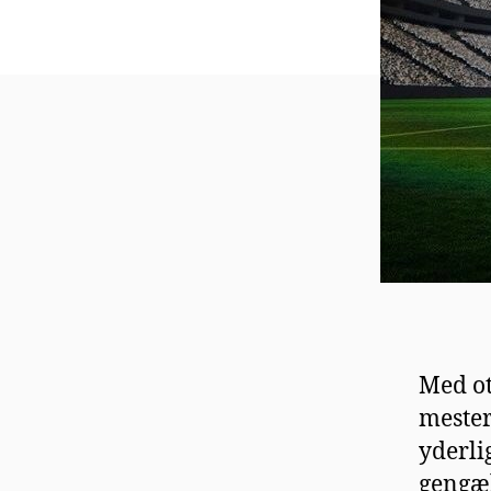
Med ot
mester
yderli
gengæl