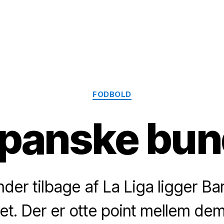
Kategorier
FODBOLD
panske bun
der tilbage af La Liga ligger Barç
t. Der er otte point mellem dem 