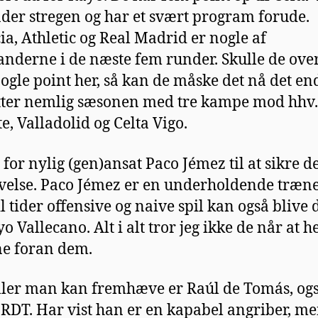
nder stregen og har et svært program forude.
ia, Athletic og Real Madrid er nogle af
nderne i de næste fem runder. Skulle de ove
nogle point her, så kan de måske det nå det en
tter nemlig sæsonen med tre kampe mod hhv.
e, Valladolid og Celta Vigo.
 for nylig (gen)ansat Paco Jémez til at sikre 
velse. Paco Jémez er en underholdende træn
il tider offensive og naive spil kan også blive 
o Vallecano. Alt i alt tror jeg ikke de når at h
e foran dem.
ller man kan fremhæve er Raúl de Tomás, ogs
 RDT. Har vist han er en kapabel angriber, me