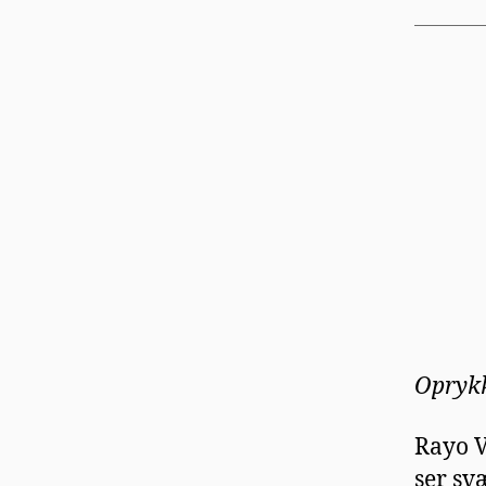
Opryk
Rayo V
ser sv