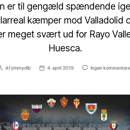
n er til gengæld spændende igen 
llarreal kæmper mod Valladolid 
r meget svært ud for Rayo Val
Huesca.
Af
jimmydlb
4. april 2019
Ingen kommentare
Indlægsforfatter
Indlægsdato