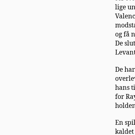
lige u
Valenc
modsta
og få 
De slu
Levant
De har
overle
hans t
for Ray
holden
En spi
kaldet