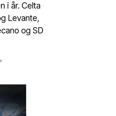
i år. Celta
og Levante,
lecano og SD
til
r
Den
spanske
bundstrid