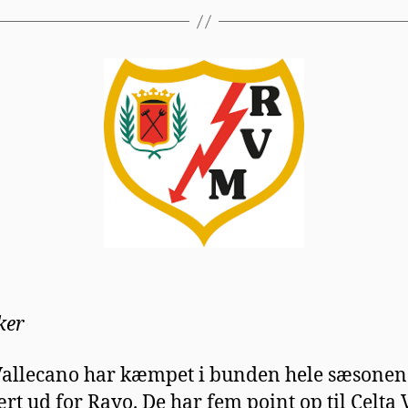
ker
allecano har kæmpet i bunden hele sæsonen 
ært ud for Rayo. De har fem point op til Celta 