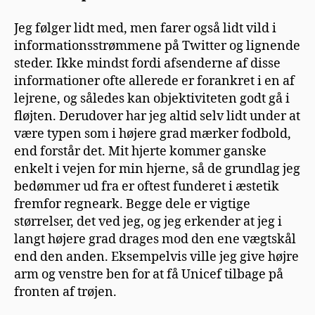
Jeg følger lidt med, men farer også lidt vild i
informationsstrømmene på Twitter og lignende
steder. Ikke mindst fordi afsenderne af disse
informationer ofte allerede er forankret i en af
lejrene, og således kan objektiviteten godt gå i
fløjten. Derudover har jeg altid selv lidt under at
være typen som i højere grad mærker fodbold,
end forstår det. Mit hjerte kommer ganske
enkelt i vejen for min hjerne, så de grundlag jeg
bedømmer ud fra er oftest funderet i æstetik
fremfor regneark. Begge dele er vigtige
størrelser, det ved jeg, og jeg erkender at jeg i
langt højere grad drages mod den ene vægtskål
end den anden. Eksempelvis ville jeg give højre
arm og venstre ben for at få Unicef tilbage på
fronten af trøjen.