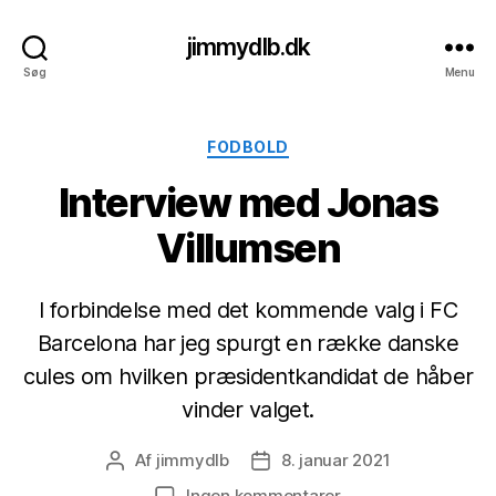
jimmydlb.dk
Søg
Menu
Kategorier
FODBOLD
Interview med Jonas
Villumsen
I forbindelse med det kommende valg i FC
Barcelona har jeg spurgt en række danske
cules om hvilken præsidentkandidat de håber
vinder valget.
Af
jimmydlb
8. januar 2021
Indlægsforfatter
Indlægsdato
til
Ingen kommentarer