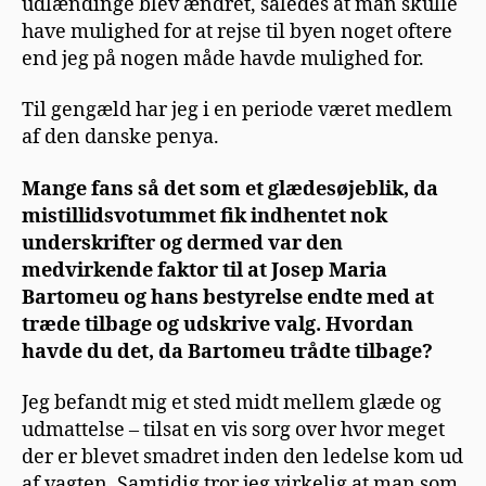
udlændinge blev ændret, således at man skulle
have mulighed for at rejse til byen noget oftere
end jeg på nogen måde havde mulighed for.
Til gengæld har jeg i en periode været medlem
af den danske penya.
Mange fans så det som et glædesøjeblik, da
mistillidsvotummet fik indhentet nok
underskrifter og dermed var den
medvirkende faktor til at Josep Maria
Bartomeu og hans bestyrelse endte med at
træde tilbage og udskrive valg. Hvordan
havde du det, da Bartomeu trådte tilbage?
Jeg befandt mig et sted midt mellem glæde og
udmattelse – tilsat en vis sorg over hvor meget
der er blevet smadret inden den ledelse kom ud
af vagten. Samtidig tror jeg virkelig at man som