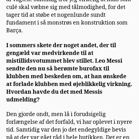
culé skal væbne sig med tålmodighed, for det
tager tid at støbe et nogenlunde sundt
fundament i så monstrøs en konstruktion som
Barça.
I sommers skete der noget andet, der til
gengæld var medvirkende til at
mistillidsvotummet blev stillet. Leo Messi
sendte den nu så berømte burofax til
klubben med beskeden om, at han ønskede
at forlade klubben med øjeblikkelig virkning.
Hvordan havde du det med Messis
udmelding?
Den gjorde ondt, men lå i forudsigelig
forlængelse af det forfald, vi har oplevet i nyere
tid. Samtidig var den jo det endegyldige bevis
på at der var gået råd i hele butikken. Det er en