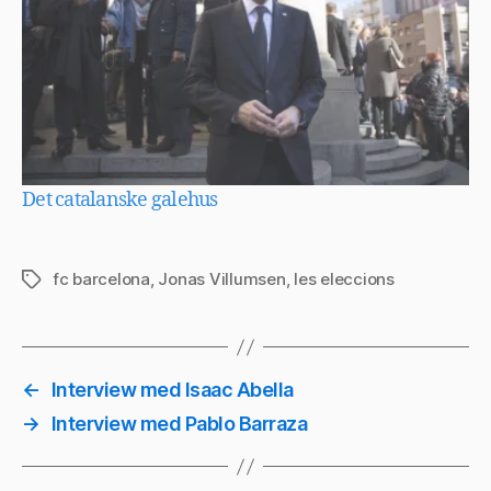
Det catalanske galehus
fc barcelona
,
Jonas Villumsen
,
les eleccions
Tags
←
Interview med Isaac Abella
→
Interview med Pablo Barraza