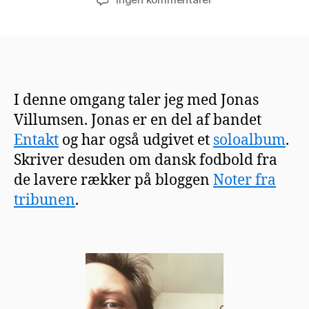
Interview
med
Jonas
Villumsen
I denne omgang taler jeg med Jonas
Villumsen. Jonas er en del af bandet
Entakt
og har også udgivet et
soloalbum
.
Skriver desuden om dansk fodbold fra
de lavere rækker på bloggen
Noter fra
tribunen
.